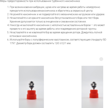
Меры предосторожности при использовании турбинного наконечника:
При возникновении вибрации, шума или нагрева во время работы немедленно
прекратите использованиенаконечника и обратитесь в сервисный центр.
Не роняйте наконечник и не подвергайте его механическим нагрузкам или ударам.
Не включайте и не храните наконечник без установленного бора или тест-бора.
Хранение допускается только в очищенном и смазанном состоянии.
Никогда не включайте наконечник с неполностью вставленным бором — это может
привести к его вылету во время работы или повреждению роторной группы.
Не вставляйте и не извлекайте бор во время вращения ротора. Дождитесь полной
остановки наконечника.
Используйте боры с полусферическим хвостовиком, соответствующие стандарту ISO
1797. Диаметр бора должен составлять 1,60 ± 0,01 мм.