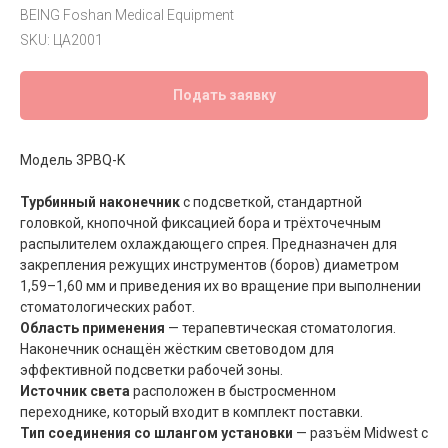
BEING Foshan Medical Equipment
SKU:
ЦА2001
Подать заявку
Модель 3PBQ-K
Турбинный наконечник
с подсветкой, стандартной
головкой, кнопочной фиксацией бора и трёхточечным
распылителем охлаждающего спрея. Предназначен для
закрепления режущих инструментов (боров) диаметром
1,59–1,60 мм и приведения их во вращение при выполнении
стоматологических работ.
Область применения
— терапевтическая стоматология.
Наконечник оснащён жёстким световодом для
эффективной подсветки рабочей зоны.
Источник света
расположен в быстросменном
переходнике, который входит в комплект поставки.
Тип соединения со шлангом установки
— разъём Midwest с