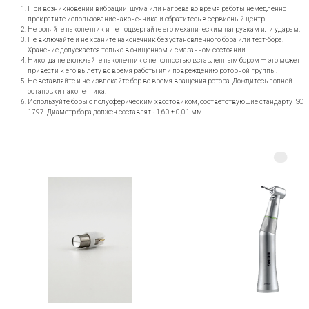
При возникновении вибрации, шума или нагрева во время работы немедленно
прекратите использованиенаконечника и обратитесь в сервисный центр.
Не роняйте наконечник и не подвергайте его механическим нагрузкам или ударам.
Не включайте и не храните наконечник без установленного бора или тест-бора.
Хранение допускается только в очищенном и смазанном состоянии.
Никогда не включайте наконечник с неполностью вставленным бором — это может
привести к его вылету во время работы или повреждению роторной группы.
Не вставляйте и не извлекайте бор во время вращения ротора. Дождитесь полной
остановки наконечника.
Используйте боры с полусферическим хвостовиком, соответствующие стандарту ISO
1797. Диаметр бора должен составлять 1,60 ± 0,01 мм.