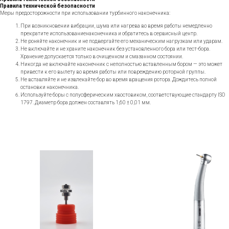
Правила технической безопасности
Меры предосторожности при использовании турбинного наконечника:
При возникновении вибрации, шума или нагрева во время работы немедленно
прекратите использованиенаконечника и обратитесь в сервисный центр.
Не роняйте наконечник и не подвергайте его механическим нагрузкам или ударам.
Не включайте и не храните наконечник без установленного бора или тест-бора.
Хранение допускается только в очищенном и смазанном состоянии.
Никогда не включайте наконечник с неполностью вставленным бором — это может
привести к его вылету во время работы или повреждению роторной группы.
Не вставляйте и не извлекайте бор во время вращения ротора. Дождитесь полной
остановки наконечника.
Используйте боры с полусферическим хвостовиком, соответствующие стандарту ISO
1797. Диаметр бора должен составлять 1,60 ± 0,01 мм.