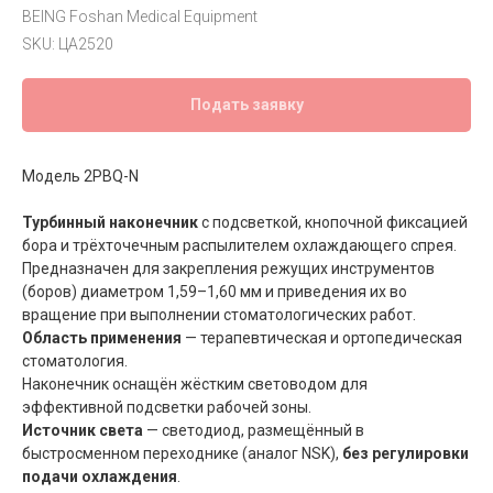
BEING Foshan Medical Equipment
SKU:
ЦА2520
Подать заявку
Модель 2PBQ-N
Турбинный наконечник
с подсветкой, кнопочной фиксацией
бора и трёхточечным распылителем охлаждающего спрея.
Предназначен для закрепления режущих инструментов
(боров) диаметром 1,59–1,60 мм и приведения их во
вращение при выполнении стоматологических работ.
Область применения
— терапевтическая и ортопедическая
стоматология.
Наконечник оснащён жёстким световодом для
эффективной подсветки рабочей зоны.
Источник света
— светодиод, размещённый в
быстросменном переходнике (аналог NSK),
без регулировки
подачи охлаждения
.