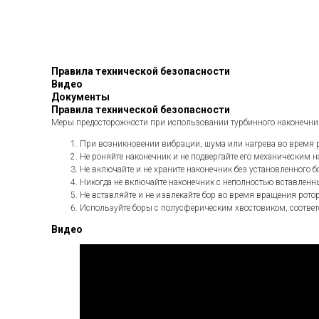
Правила технической безопасности
Видео
Документы
Правила технической безопасности
Меры предосторожности при использовании турбинного наконечни
При возникновении вибрации, шума или нагрева во время р
Не роняйте наконечник и не подвергайте его механическим 
Не включайте и не храните наконечник без установленного б
Никогда не включайте наконечник с неполностью вставленн
Не вставляйте и не извлекайте бор во время вращения рото
Используйте боры с полусферическим хвостовиком, соответс
Видео