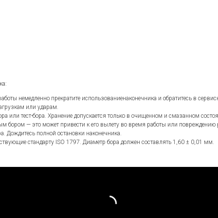
ка:
аботы немедленно прекратите использованиенаконечника и обратитесь в сервис
нагрузкам или ударам.
ора или тест-бора. Хранение допускается только в очищенном и смазанном состо
ым бором — это может привести к его вылету во время работы или повреждению 
ра. Дождитесь полной остановки наконечника.
твующие стандарту ISO 1797. Диаметр бора должен составлять 1,60 ± 0,01 мм.