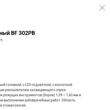
ный BF 302PB
nt
ой головкой, с LED подсветкой, с кнопочной
ным распылителем охлаждающего спрея.
 режущих инструментов (боров) 1,59 – 1,60 мм и
ри выполнении зубоврачебных работ. Область
я стоматология.