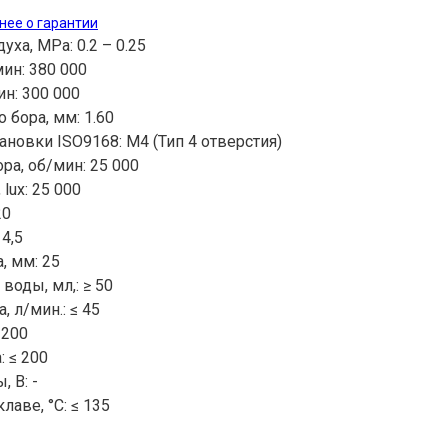
нее о гарантии
ха, MРа: 0.2 – 0.25
мин: 380 000
ин: 300 000
бора, мм: 1.60
новки ISO9168: М4 (Тип 4 отверстия)
ра, об/мин: 25 000
lux: 25 000
20
4,5
, мм: 25
оды, мл,: ≥ 50
 л/мин.: ≤ 45
 200
: ≤ 200
 В: -
лаве, °C: ≤ 135