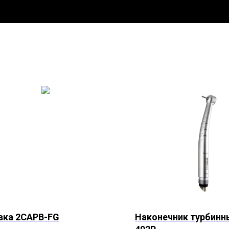
вка 2САPB-FG
Наконечник турбинн