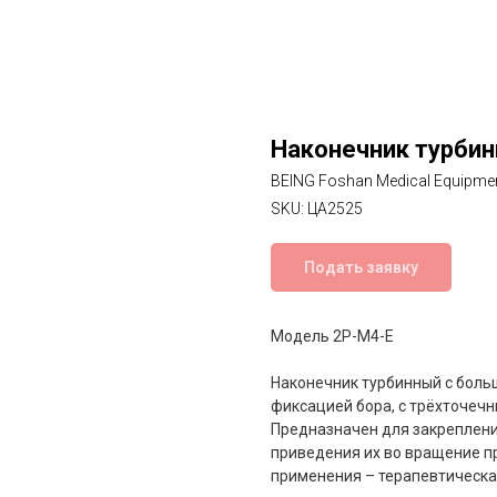
Наконечник турбин
BEING Foshan Medical Equipme
SKU:
ЦА2525
Подать заявку
Модель 2P-M4-E
Наконечник турбинный с больш
фиксацией бора, с трёхточеч
Предназначен для закрепления
приведения их во вращение п
применения – терапевтическа