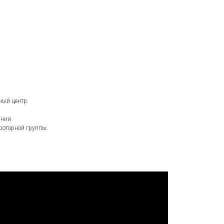
ный центр.
янии.
роторной группы.