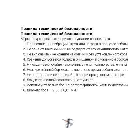
Правила технической безопасности
Правила технической безопасности
Меры предосторожности при эксплуатации наконечника:
При появлении вибрации, шума или нагрева в процессе работы
Не роняйте наконечник и не подвергайте его механическим наг
Не включайте и не храните наконечник без установленного бора 
Хранение допускается только в очищенном и смазанном состоя
Никогда не включайте наконечник с неполностью вставленным 
Незакреплённый бор может вылететь во время работы или прив
Не вставляйте и не извлекайте бор при вращающемся роторе.
Дождитесь полной остановки инструмента.
Используйте только боры с полусферической частью хвостовика
Диаметр бора — 2,35 ± 0,01 мм.