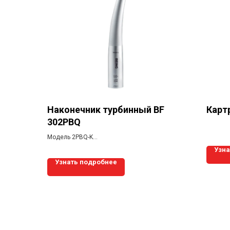
Наконечник турбинный BF
Карт
302PBQ
Модель 2РBQ-K
Узна
Турбинный наконечник с подсветкой,
Узнать подробнее
кнопочной фиксацией бора и трёхточечным
распылителем охлаждающего спрея.