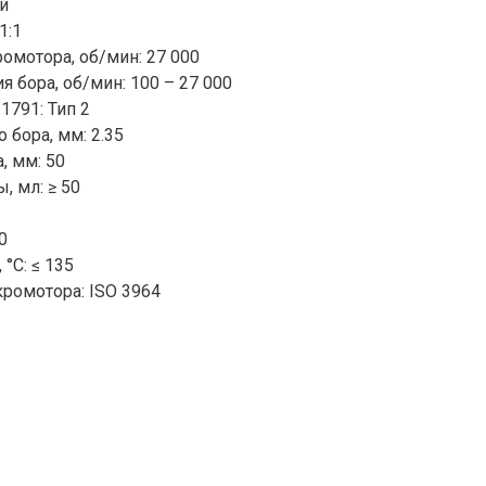
й
1:1
омотора, об/мин: 27 000
 бора, об/мин: 100 – 27 000
791: Тип 2
бора, мм: 2.35
, мм: 50
 мл: ≥ 50
0
°C: ≤ 135
ромотора: ISO 3964