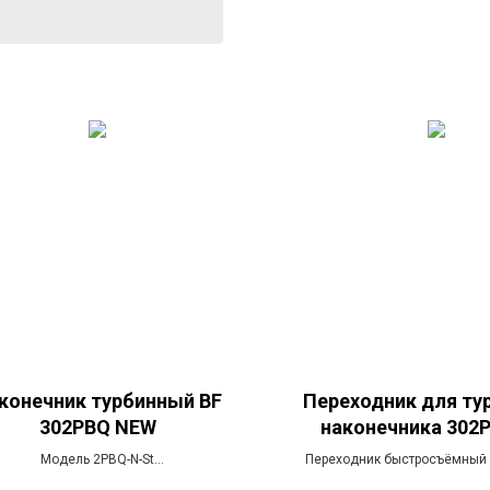
конечник турбинный BF
Переходник для ту
302PBQ NEW
наконечника 302P
подсветкой (Ти
Модель 2PBQ-N-St
Переходник быстросъёмный 
корпусе с подсветкой, регул