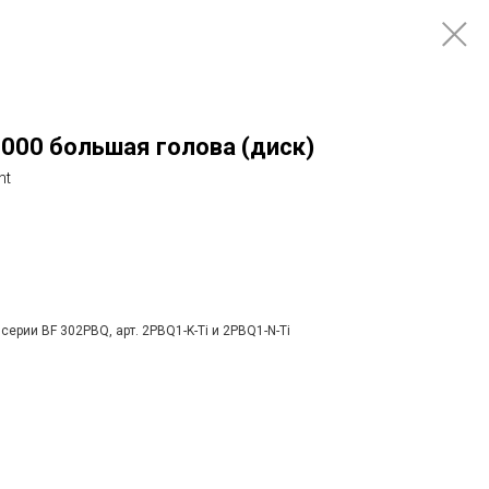
000 большая голова (диск)
nt
серии BF 302PBQ, арт. 2PBQ1-K-Ti и 2PBQ1-N-Ti