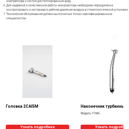
компрессора и чистую дистиллированную воду.
Для надёжной и качественной работы микромотора необходимо периодически
контролировать и настраивать рабочее давление воздуха в стоматологической установке.
Техническое обслуживание должно выполняться только квалифицированным
специалистом.
Головка 2САI5M
Наконечник турбинный 
Модель 1T-M4
Турбинный наконечник с фиксацие
Узнать подробнее
биконическим зажимом, увеличен
Узнать подробне