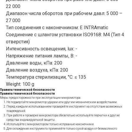
22 000
Диапазон числа оборотов при рабочем давл: 5 000 –
27 000
Тип соединения с наконечником: Е INTRAmatic
Соединение с шлангом установки ISO9168: М4 (Тип 4
отверстия)
Интенсивность освещения, lux: -
Напряжение питания лампы, В: -
Давление воды, кПа: 200
Давление воздуха, кПа: 200
Температура стерилизации, °C: ≤ 135
Weight: 100 g
Правила технической безопасности
Правила технической безопасности
Меры предосторожности при эксплуатации микромотора:
Не подвергайте микромотор ударам или другим механическим воздействиям.
Перед каждым использованием проверяйте инструмент на отсутствие возможных
повреждений.
При работе и проверке микромотора обязательно используйте перчатки и другие
средства индивидуальной защиты.
Используйте с микромотором только исправные наконечники.
Для охлаждения инструмента применяйте только сухой воздух от безмасляного