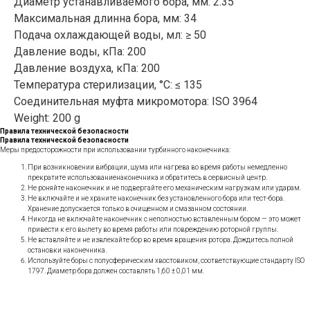
Диаметр устанавливаемого бора, мм: 2.35
Максимальная длинна бора, мм: 34
Подача охлаждающей воды, мл: ≥ 50
Давление воды, кПа: 200
Давление воздуха, кПа: 200
Температура стерилизации, °C: ≤ 135
Соединительная муфта микромотора: ISO 3964
Weight: 200 g
Правила технической безопасности
Правила технической безопасности
Меры предосторожности при использовании турбинного наконечника:
При возникновении вибрации, шума или нагрева во время работы немедленно
прекратите использованиенаконечника и обратитесь в сервисный центр.
Не роняйте наконечник и не подвергайте его механическим нагрузкам или ударам.
Не включайте и не храните наконечник без установленного бора или тест-бора.
Хранение допускается только в очищенном и смазанном состоянии.
Никогда не включайте наконечник с неполностью вставленным бором — это может
привести к его вылету во время работы или повреждению роторной группы.
Не вставляйте и не извлекайте бор во время вращения ротора. Дождитесь полной
остановки наконечника.
Используйте боры с полусферическим хвостовиком, соответствующие стандарту ISO
1797. Диаметр бора должен составлять 1,60 ± 0,01 мм.