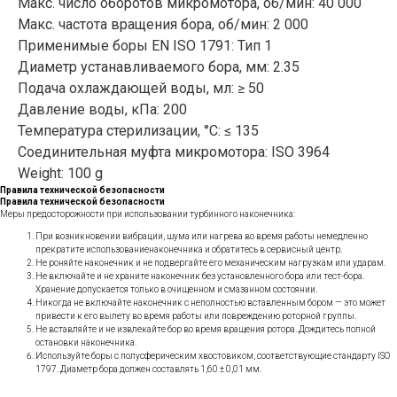
Макс. число оборотов микромотора, об/мин: 40 000
Макс. частота вращения бора, об/мин: 2 000
Применимые боры EN ISO 1791: Тип 1
Диаметр устанавливаемого бора, мм: 2.35
Подача охлаждающей воды, мл: ≥ 50
Давление воды, кПа: 200
Температура стерилизации, °C: ≤ 135
Соединительная муфта микромотора: ISO 3964
Weight: 100 g
Правила технической безопасности
Правила технической безопасности
Меры предосторожности при использовании турбинного наконечника:
При возникновении вибрации, шума или нагрева во время работы немедленно
прекратите использованиенаконечника и обратитесь в сервисный центр.
Не роняйте наконечник и не подвергайте его механическим нагрузкам или ударам.
Не включайте и не храните наконечник без установленного бора или тест-бора.
Хранение допускается только в очищенном и смазанном состоянии.
Никогда не включайте наконечник с неполностью вставленным бором — это может
привести к его вылету во время работы или повреждению роторной группы.
Не вставляйте и не извлекайте бор во время вращения ротора. Дождитесь полной
остановки наконечника.
Используйте боры с полусферическим хвостовиком, соответствующие стандарту ISO
1797. Диаметр бора должен составлять 1,60 ± 0,01 мм.